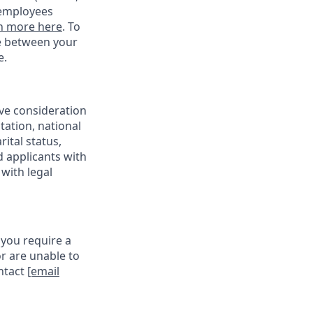
 employees
n more here
. To
ce between your
e.
ive consideration
tation, national
rital status,
d applicants with
with legal
 you require a
r are unable to
ontact
[email