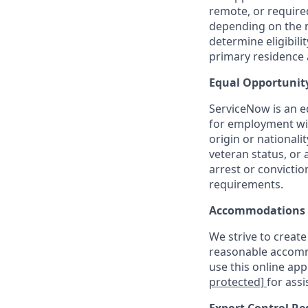
remote, or require
depending on the n
determine eligibil
primary residence a
Equal Opportunit
ServiceNow is an eq
for employment with
origin or nationalit
veteran status, or 
arrest or convicti
requirements.
Accommodations
We strive to create
reasonable accommo
use this online ap
protected]
for assi