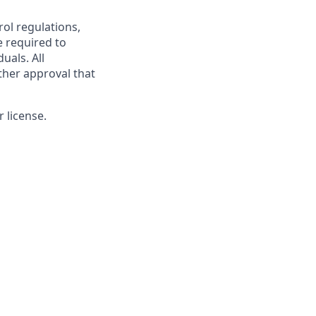
rol regulations,
e required to
uals. All
ther approval that
 license.