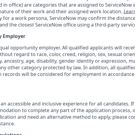
d in office) are categories that are assigned to ServiceNow
ature of their work and their assigned work location.
Lear
ity for a work persona, ServiceNow may confirm the distan
nd the closest ServiceNow office using a third-party servic
y Employer
ual opportunity employer. All qualified applicants will rece
out regard to race, color, creed, religion, sex, sexual orien
y, ancestry, age, disability, gender identity or expression, ma
any other category protected by law. In addition, all qualifie
on records will be considered for employment in accordance 
 an accessible and inclusive experience for all candidates. If
dation to complete any part of the application process, o
plication and need an alternative method to apply, please c
stance.