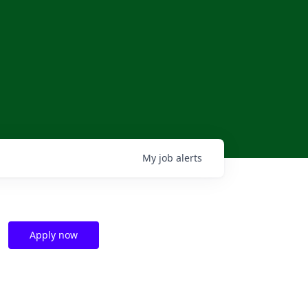
My
job
alerts
Apply now