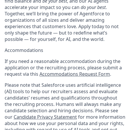
find balance and
be your best
, and our AI agents
accelerate your impact so you can
do your best
.
Together, we’ll bring the power of Agentforce to
organizations of all sizes and deliver amazing
experiences that customers love. Apply today to not
only shape the future — but to redefine what’s
possible — for yourself, for AI, and the world.
Accommodations
If you need a reasonable accommodation during the
application or the recruiting process, please submit a
request via this
Accommodations Request Form
.
Please note that Salesforce uses artificial intelligence
(AI) tools to help our recruiters assess and evaluate
candidates’ resumes and qualifications throughout
the recruiting process. Humans will always make any
candidate selection and hiring decisions. Please see
our
Candidate Privacy Statement
for more information
about how we use your personal data and your rights,
including with regard to use of AI tools and opt out