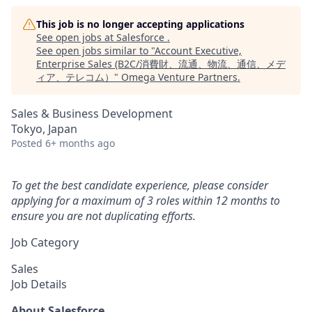
This job is no longer accepting applications
See open jobs at
Salesforce
.
See open jobs similar to "
Account Executive,
Enterprise Sales (B2C/消費財、流通、物流、通信、メデ
ィア、テレコム）
"
Omega Venture Partners
.
Sales & Business Development
Tokyo, Japan
Posted
6+ months ago
To get the best candidate experience, please consider
applying for a maximum of 3 roles within 12 months to
ensure you are not duplicating efforts.
Job Category
Sales
Job Details
About Salesforce