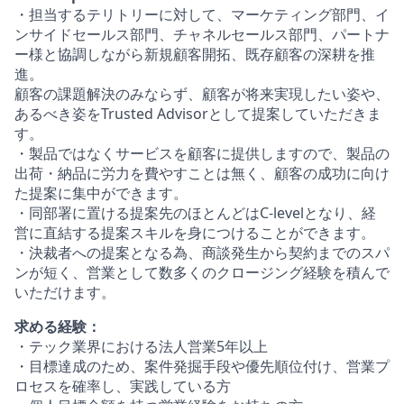
・担当するテリトリーに対して、マーケティング部門、イ
ンサイドセールス部門、チャネルセールス部門、パートナ
ー様と協調しながら新規顧客開拓、既存顧客の深耕を推
進。
顧客の課題解決のみならず、顧客が将来実現したい姿や、
あるべき姿をTrusted
Advisorとして提案していただきま
す。
・製品ではなくサービスを顧客に提供しますので、製品の
出荷・納品に労力を費やすことは無く、顧客の成功に向け
た提案に集中ができます。
・同部署に置ける提案先のほとんどはC-levelとなり、経
営に直結する提案スキルを身につけることができます。
・決裁者への提案となる為、商談発生から契約までのスパ
ンが短く、営業として数多くのクロージング経験を積んで
いただけます。
求める経験：
・テック業界における法人営業5年以上
・目標達成のため、案件発掘手段や優先順位付け、営業プ
ロセスを確率し、実践している方