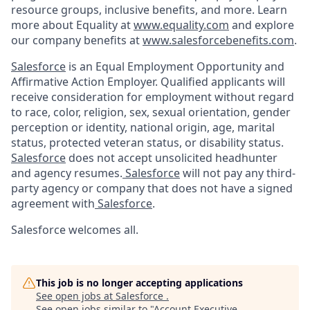
resource groups, inclusive benefits, and more. Learn
more about Equality at
www.equality.com
and explore
our company benefits at
www.salesforcebenefits.com
.
Salesforce
is an Equal Employment Opportunity and
Affirmative Action Employer. Qualified applicants will
receive consideration for employment without regard
to race, color, religion, sex, sexual orientation, gender
perception or identity, national origin, age, marital
status, protected veteran status, or disability status.
Salesforce
does not accept unsolicited headhunter
and agency resumes.
Salesforce
will not pay any third-
party agency or company that does not have a signed
agreement with
Salesforce
.
Salesforce welcomes all.
This job is no longer accepting applications
See open jobs at
Salesforce
.
See open jobs similar to "
Account Executive,